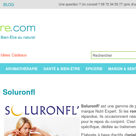
BLOG
Une question ? Un conseil ? 09 72 34 53 77 (prix d'u
Idées Cadeaux
AROMATHÉRAPIE
SANTÉ & BIEN-ÊTRE
EPICERIE
MAISON & SEN
Soluronfl
Soluronfl'
est une gamme de p
marque Nutri Expert. Si les
ron
répandue, ils occasionnent né
pour le repos du conjoint. C'e
spécifique, dédiée au traitemen
Elaborés à base d'actifs d'
orig