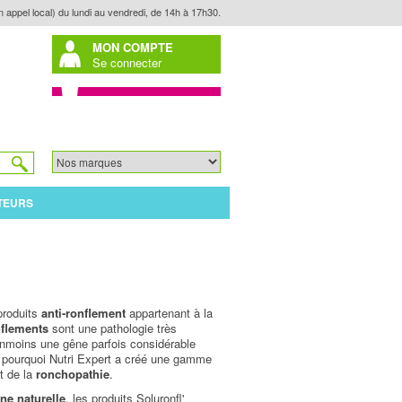
n appel local) du lundi au vendredi, de 14h à 17h30.
MON COMPTE
Se connecter
TEURS
roduits
anti-ronflement
appartenant à la
flements
sont une pathologie très
anmoins une gêne parfois considérable
st pourquoi Nutri Expert a créé une gamme
t de la
ronchopathie
.
ine naturelle
, les produits Soluronfl'