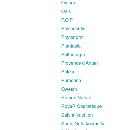
Omum
Ortis
P.O.P
Phytoceutic
Phytonorm
Plantasia
Pollenergie
Provence d'Antan
Pukka
Purasana
Qwetch
Romon Nature
RoyeR Cosmétique
Salvia Nutrition
Sante Naturkosmetik