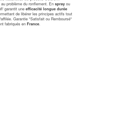
le au problème du ronflement. En
spray
ou
l' garantit une
efficacité longue durée
mettant de libérer les principes actifs tout
d'affilée. Garantie "Satisfait ou Remboursé"
sont fabriqués en
France
.