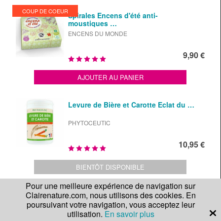
COUP DE COEUR
Spirales Encens d'été anti-
moustiques …
ENCENS DU MONDE
9,90 €
AJOUTER AU PANIER
Levure de Bière et Carotte Eclat du …
PHYTOCEUTIC
10,95 €
BIENTÔT DISPONIBLE
Pour une meilleure expérience de navigation sur
Clairenature.com, nous utilisons des cookies. En
Roll-on d'été bio à la citronnelle …
poursuivant votre navigation, vous acceptez leur
utilisation.
En savoir plus
LADRÔME