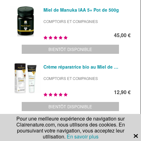
Miel de Manuka IAA 5+ Pot de 500g
COMPTOIRS ET COMPAGNIES
45,00 €
BIENTÔT DISPONIBLE
Crème réparatrice bio au Miel de …
COMPTOIRS ET COMPAGNIES
12,90 €
BIENTÔT DISPONIBLE
Pour une meilleure expérience de navigation sur
Clairenature.com, nous utilisons des cookies. En
Soin réparateur lèvres au Miel de …
poursuivant votre navigation, vous acceptez leur
utilisation.
En savoir plus
COMPTOIRS ET COMPAGNIES