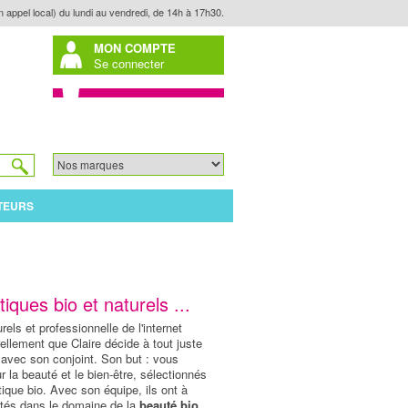
n appel local) du lundi au vendredi, de 14h à 17h30.
MON COMPTE
Se connecter
TEURS
ques bio et naturels ...
rels et professionnelle de l'internet
rellement que Claire décide à tout juste
 avec son conjoint. Son but : vous
r la beauté et le bien-être, sélectionnés
que bio. Avec son équipe, ils ont à
utés dans le domaine de la
beauté bio
,