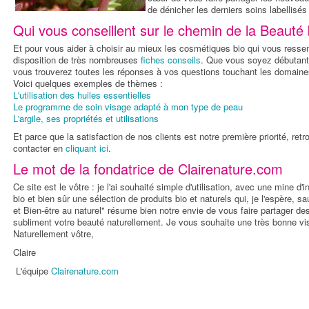
de dénicher les derniers soins labellis
Qui vous conseillent sur le chemin de la Beauté 
Et pour vous aider à choisir au mieux les cosmétiques bio qui vous ressem
disposition de très nombreuses
fiches conseils
. Que vous soyez débutan
vous trouverez toutes les réponses à vos questions touchant les domaines
Voici quelques exemples de thèmes :
L'utilisation des huiles essentielles
Le programme de soin visage adapté à mon type de peau
L'argile, ses propriétés et utilisations
Et parce que la satisfaction de nos clients est notre première priorité, re
contacter en
cliquant ici
.
Le mot de la fondatrice de Clairenature.com
Ce site est le vôtre : je l'ai souhaité simple d'utilisation, avec une mine d
bio et bien sûr une sélection de produits bio et naturels qui, je l'espère, 
et Bien-être au naturel" résume bien notre envie de vous faire partager de
subliment votre beauté naturellement. Je vous souhaite une très bonne visi
Naturellement vôtre,
Claire
L'équipe
Clairenature.com