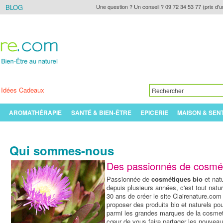
BLOG
Une question ? Un conseil ? 09 72 34 53 77 (prix d'u
Idées Cadeaux
AROMATHÉRAPIE
SANTÉ & BIEN-ÊTRE
EPICERIE
MAISON & SEN
Qui sommes-nous
Des passionnés de cosméti
Passionnée de
cosmétiques bio
et natu
depuis plusieurs années, c'est tout natu
30 ans de créer le site Clairenature.com
proposer des produits bio et naturels pou
parmi les grandes marques de la cosmeti
cœur de vous faire partager les nouvea