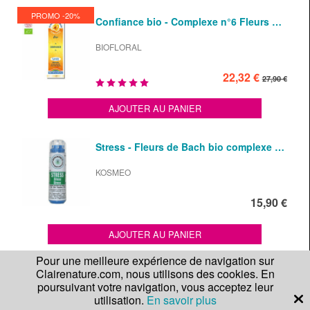
PROMO -20%
Confiance bio - Complexe n°6 Fleurs …
BIOFLORAL
22,32 €
27,90 €
AJOUTER AU PANIER
Stress - Fleurs de Bach bio complexe …
KOSMEO
15,90 €
AJOUTER AU PANIER
Pour une meilleure expérience de navigation sur
Clairenature.com, nous utilisons des cookies. En
Relaxation - Complexe n°9 Fleurs de …
poursuivant votre navigation, vous acceptez leur
utilisation.
En savoir plus
BIOFLORAL