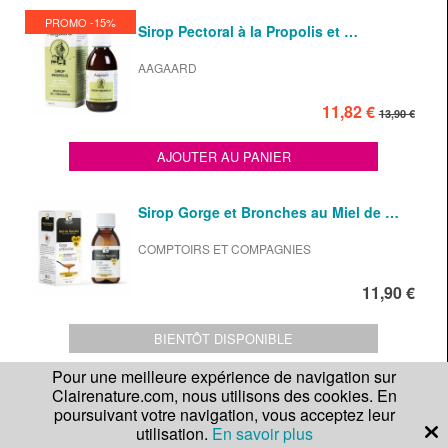
PROMO -15%
Sirop Pectoral à la Propolis et …
AAGAARD
11,82 €
13,90 €
AJOUTER AU PANIER
Sirop Gorge et Bronches au Miel de …
COMPTOIRS ET COMPAGNIES
11,90 €
BIENTÔT DISPONIBLE
Pour une meilleure expérience de navigation sur
Clairenature.com, nous utilisons des cookies. En
Spray nomade d'urgence bio à la …
poursuivant votre navigation, vous acceptez leur
utilisation.
En savoir plus
BALLOT FLURIN