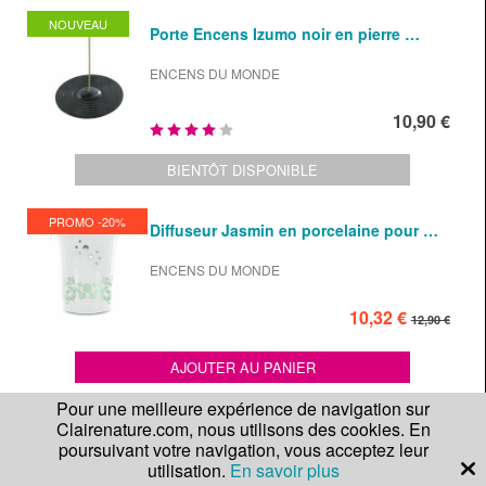
NOUVEAU
Porte Encens Izumo noir en pierre …
ENCENS DU MONDE
10,90 €
BIENTÔT DISPONIBLE
PROMO -20%
Diffuseur Jasmin en porcelaine pour …
ENCENS DU MONDE
10,32 €
12,90 €
AJOUTER AU PANIER
Pour une meilleure expérience de navigation sur
Clairenature.com, nous utilisons des cookies. En
Porte Encens Ikône pour cônes …
poursuivant votre navigation, vous acceptez leur
utilisation.
En savoir plus
ENCENS DU MONDE