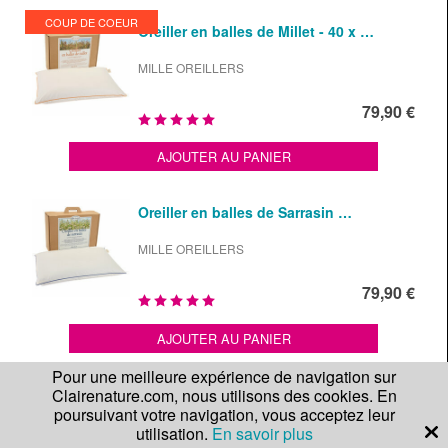
COUP DE COEUR
Oreiller en balles de Millet - 40 x …
MILLE OREILLERS
79,90 €
AJOUTER AU PANIER
Oreiller en balles de Sarrasin …
MILLE OREILLERS
79,90 €
AJOUTER AU PANIER
Pour une meilleure expérience de navigation sur
Clairenature.com, nous utilisons des cookies. En
Oreiller en balles de Grand Epeautre …
poursuivant votre navigation, vous acceptez leur
utilisation.
En savoir plus
MILLE OREILLERS