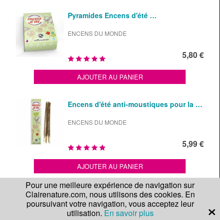
Pyramides Encens d'été …
ENCENS DU MONDE
5,80 €
AJOUTER AU PANIER
Encens d'été anti-moustiques pour la …
ENCENS DU MONDE
5,99 €
AJOUTER AU PANIER
Pour une meilleure expérience de navigation sur
COUP DE COEUR
Clairenature.com, nous utilisons des cookies. En
Spirales Encens d'été anti-
moustiques …
poursuivant votre navigation, vous acceptez leur
utilisation.
En savoir plus
ENCENS DU MONDE