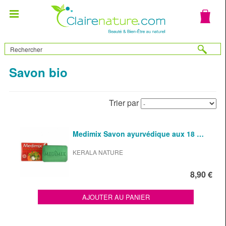
Savon bio
Trier par
Medimix Savon ayurvédique aux 18 …
KERALA NATURE
8,90 €
AJOUTER AU PANIER