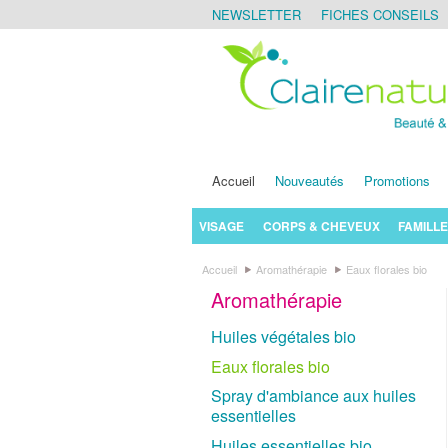
NEWSLETTER
FICHES CONSEILS
Accueil
Nouveautés
Promotions
VISAGE
CORPS & CHEVEUX
FAMILLE
Accueil
Aromathérapie
Eaux florales bio
Aromathérapie
Huiles végétales bio
Eaux florales bio
Spray d'ambiance aux huiles
essentielles
Huiles essentielles bio