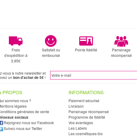
Frais
Satisfait ou
Points fidélité
Parrainage
d'expédition à
remboursé
récompensé
3,95€
ez-vous à notre newsletter et
evez un
bon d'achat de 5€
!
À PROPOS
INFORMATIONS
Qui sommes nous ?
Paiement sécurisé
entions légales
Livraison
onditions générales de vente
Parrainage récompensé
Réseaux sociaux
Programme de fidélité
Rejoignez-nous sur Facebook
Vos avantages
Les Labels
Suivez-nous sur Twitter
Les cosmétiques bio