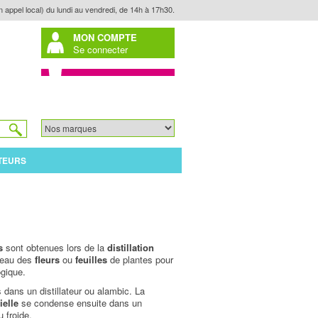
n appel local) du lundi au vendredi, de 14h à 17h30.
MON COMPTE
Se connecter
TEURS
s
sont obtenues lors de la
distillation
d’eau des
fleurs
ou
feuilles
de plantes pour
ogique.
s dans un distillateur ou alambic. La
ielle
se condense ensuite dans un
u froide.