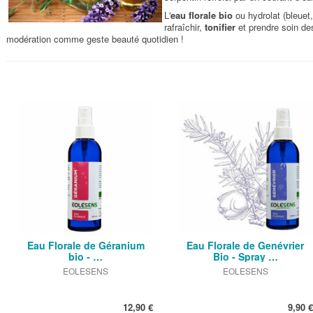
L'
eau florale bio
ou hydrolat (bleuet,
rafraîchir,
tonifier
et prendre soin des
modération comme geste beauté quotidien !
Eau Florale de Géranium
Eau Florale de Genévrier
bio - …
Bio - Spray …
EOLESENS
EOLESENS
12,90 €
9,90 €