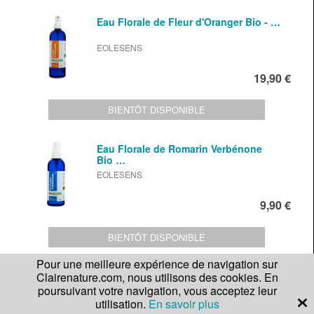
Eau Florale de Fleur d'Oranger Bio - …
EOLESENS
19,90 €
BIENTÔT DISPONIBLE
Eau Florale de Romarin Verbénone
Bio …
EOLESENS
9,90 €
BIENTÔT DISPONIBLE
Pour une meilleure expérience de navigation sur
Clairenature.com, nous utilisons des cookies. En
Eau Florale de Géranium bio - …
poursuivant votre navigation, vous acceptez leur
utilisation.
En savoir plus
EOLESENS