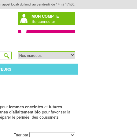
n appel local) du lundi au vendredi, de 14h à 17h30.
MON COMPTE
Se connecter
TEURS
 pour
femmes enceintes
et
futures
anes d'allaitement bio
pour favoriser la
éparer le périnée, des coussinets
Trier par