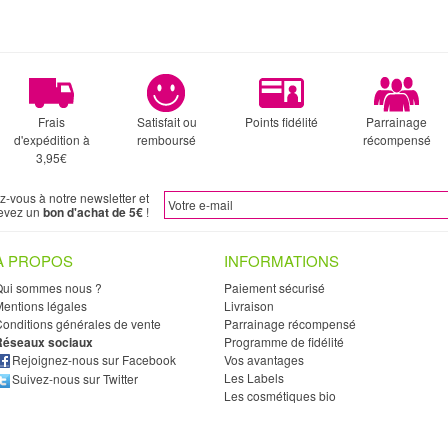
Frais
Satisfait ou
Points fidélité
Parrainage
d'expédition à
remboursé
récompensé
3,95€
ez-vous à notre newsletter et
evez un
bon d'achat de 5€
!
À PROPOS
INFORMATIONS
Qui sommes nous ?
Paiement sécurisé
entions légales
Livraison
onditions générales de vente
Parrainage récompensé
Réseaux sociaux
Programme de fidélité
Rejoignez-nous sur Facebook
Vos avantages
Les Labels
Suivez-nous sur Twitter
Les cosmétiques bio