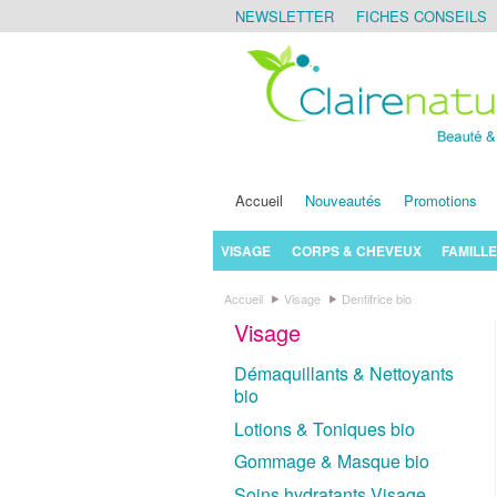
NEWSLETTER
FICHES CONSEILS
Accueil
Nouveautés
Promotions
VISAGE
CORPS & CHEVEUX
FAMILLE
Accueil
Visage
Dentifrice bio
Visage
Démaquillants & Nettoyants
bio
Lotions & Toniques bio
Gommage & Masque bio
Soins hydratants Visage