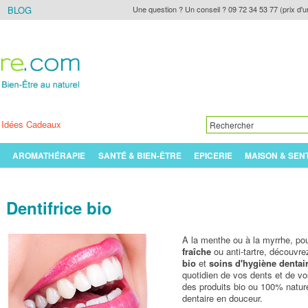
BLOG
Une question ? Un conseil ? 09 72 34 53 77 (prix d'u
Idées Cadeaux
AROMATHÉRAPIE
SANTÉ & BIEN-ÊTRE
EPICERIE
MAISON & SEN
Dentifrice bio
A la menthe ou à la myrrhe, po
fraîche
ou anti-tartre, découvre
bio
et
soins d'hygiène dentair
quotidien de vos dents et de vo
des produits bio ou 100% natur
dentaire en douceur.