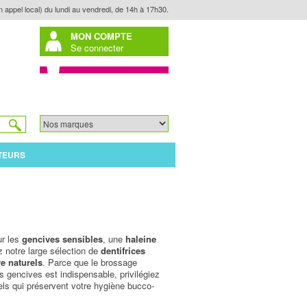
n appel local) du lundi au vendredi, de 14h à 17h30.
MON COMPTE
Se connecter
TEURS
ur les
gencives sensibles
, une
haleine
z notre large sélection de
dentifrices
e naturels
. Parce que le brossage
s gencives est indispensable, privilégiez
els qui préservent votre hygiène bucco-