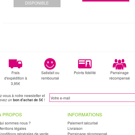
DISPONIBLE
Frais
Satisfait ou
Points fidélité
Parrainage
d'expédition à
remboursé
récompensé
3,95€
ez-vous à notre newsletter et
evez un
bon d'achat de 5€
!
À PROPOS
INFORMATIONS
Qui sommes nous ?
Paiement sécurisé
entions légales
Livraison
onditions générales de vente
Parrainage récompensé