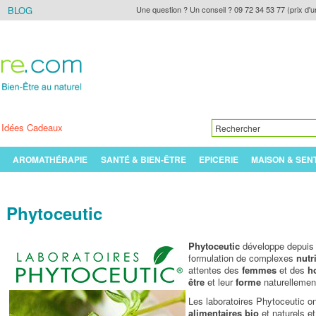
BLOG
Une question ? Un conseil ? 09 72 34 53 77 (prix d'u
Idées Cadeaux
AROMATHÉRAPIE
SANTÉ & BIEN-ÊTRE
EPICERIE
MAISON & SEN
Phytoceutic
Phytoceutic
développe depuis 
formulation de complexes
nutr
attentes des
femmes
et des
h
être
et leur
forme
naturellemen
Les laboratoires Phytoceutic o
alimentaires bio
et naturels et