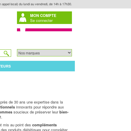
n appel local) du lundi au vendredi, de 14h à 17h30.
MON COMPTE
Se connecter
TEURS
près de 30 ans une expertise dans la
itionnels
innovants pour répondre aux
ommes
soucieux de préserver leur
bien-
t.
nt mis au point des
compléments
 des produits diététiques pour compléter