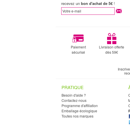
recevez un
bon d'achat de 5€
!
Paiement
Livraison offerte
sécurisé
dès 59€
Inscriv
rec
PRATIQUE
Besoin d'aide ?
Contactez-nous
M
Programme d'affiliation
C
Emballage écologique
Toutes nos marques