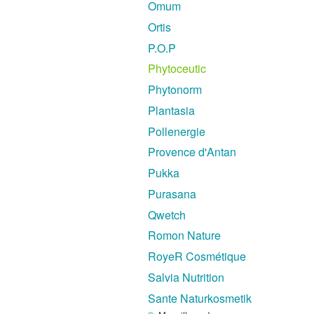
Omum
Ortis
P.O.P
Phytoceutic
Phytonorm
Plantasia
Pollenergie
Provence d'Antan
Pukka
Purasana
Qwetch
Romon Nature
RoyeR Cosmétique
Salvia Nutrition
Sante Naturkosmetik