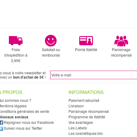
Frais
Satisfait ou
Points fidélité
Parrainage
d'expédition à
remboursé
récompensé
3,95€
ez-vous à notre newsletter et
evez un
bon d'achat de 5€
!
À PROPOS
INFORMATIONS
Qui sommes nous ?
Paiement sécurisé
entions légales
Livraison
onditions générales de vente
Parrainage récompensé
Réseaux sociaux
Programme de fidélité
Rejoignez-nous sur Facebook
Vos avantages
Les Labels
Suivez-nous sur Twitter
Les cosmétiques bio