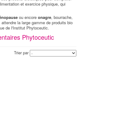
alimentation et exercice physique, qui
énopause
ou encore
onagre
, bourrache,
 attendre la large gamme de produits bio
que de l'Institut Phytoceutic.
ntaires Phytoceutic
Trier par