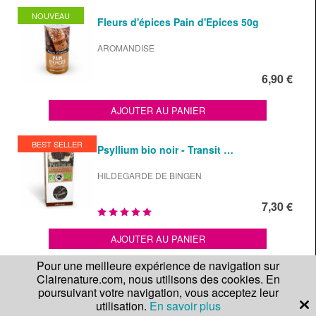
NOUVEAU
Fleurs d'épices Pain d'Epices 50g
AROMANDISE
6,90 €
AJOUTER AU PANIER
BEST SELLER
Psyllium bio noir - Transit …
HILDEGARDE DE BINGEN
7,30 €
AJOUTER AU PANIER
Pour une meilleure expérience de navigation sur
Clairenature.com, nous utilisons des cookies. En
Ail des ours bio - Boîte de 18g
poursuivant votre navigation, vous acceptez leur
utilisation.
En savoir plus
HILDEGARDE DE BINGEN