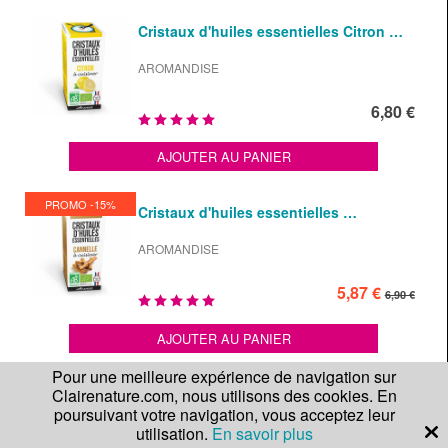
Cristaux d'huiles essentielles Citron …
AROMANDISE
6,80 €
AJOUTER AU PANIER
PROMO -15%
Cristaux d'huiles essentielles …
AROMANDISE
5,87 €
6,90 €
AJOUTER AU PANIER
Pour une meilleure expérience de navigation sur
Clairenature.com, nous utilisons des cookies. En
Cristaux d'huiles essentielles …
poursuivant votre navigation, vous acceptez leur
utilisation.
En savoir plus
AROMANDISE