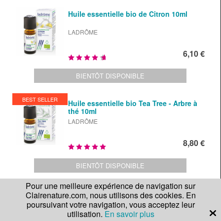
Huile essentielle bio de Citron 10ml
LADRÔME
6,10 €
BIENTÔT DISPONIBLE
BEST SELLER
Huile essentielle bio Tea Tree - Arbre à
thé 10ml
LADRÔME
8,80 €
BIENTÔT DISPONIBLE
Pour une meilleure expérience de navigation sur
Huile essentielle de Ravintsara bio 10ml
Clairenature.com, nous utilisons des cookies. En
poursuivant votre navigation, vous acceptez leur
LADRÔME
utilisation.
En savoir plus