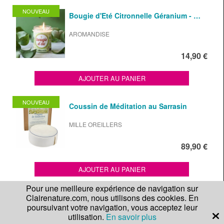
NOUVEAU
Bougie d'Eté Citronnelle Géranium - …
AROMANDISE
14,90 €
AJOUTER AU PANIER
NOUVEAU
Coussin de Méditation au Sarrasin
MILLE OREILLERS
89,90 €
AJOUTER AU PANIER
Pour une meilleure expérience de navigation sur
Clairenature.com, nous utilisons des cookies. En
Linette® aux graines de Lin - …
poursuivant votre navigation, vous acceptez leur
utilisation.
En savoir plus
MILLE OREILLERS