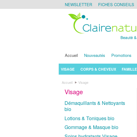
NEWSLETTER
FICHES CONSEILS
Accueil
Nouveautés
Promotions
VISAGE
CORPS & CHEVEUX
FAMILLE
Accueil
Visage
Visage
Démaquillants & Nettoyants
bio
Lotions & Toniques bio
Gommage & Masque bio
Soins hydratants Visage