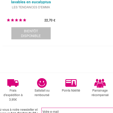
lavables en eucalyptus
LES TENDANCES D'EMMA
22,70 €
BIENTÔT
DISPONIBLE
Frais
Satisfait ou
Points fidélité
Parrainage
d'expédition à
remboursé
récompensé
3,95€
ez-vous à notre newsletter et
evez un
!