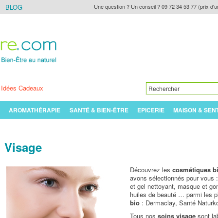
BLOG
Une question ? Un conseil ? 09 72 34 53 77 (prix d'u
Idées Cadeaux
AROMATHÉRAPIE
SANTÉ & BIEN-ÊTRE
EPICERIE
MAISON & SEN
Visage
Découvrez les
cosmétiques bi
avons sélectionnés pour vous 
et gel nettoyant, masque et go
huiles de beauté … parmi les 
bio
: Dermaclay, Santé Naturko
Tous nos
soins visage
sont la