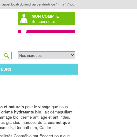
n appel local) du lundi au vendredi, de 14h à 17h30.
MON COMPTE
Se connecter
TEURS
o et naturels
pour le
visage
que nous
:
crème hydratante bio
, lait démaquillant
mmage bio, crème anti âge et anti rides,
plus grandes marques de la
cosmétique
smetik, Dermatherm, Cattier ...
bellisés Cosmébio par Ecocert pour que