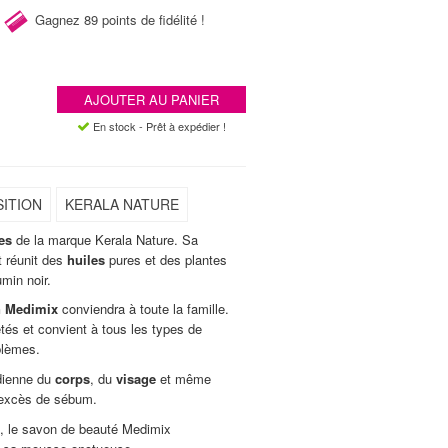
Gagnez
89 points de fidélité !
AJOUTER AU PANIER
En stock - Prêt à expédier !
ITION
KERALA NATURE
es
de la marque Kerala Nature. Sa
 réunit des
huiles
pures et des plantes
umin noir.
n Medimix
conviendra à toute la famille.
retés et convient à tous les types de
blèmes.
idienne du
corps
, du
visage
et même
l'excès de sébum.
e, le savon de beauté Medimix