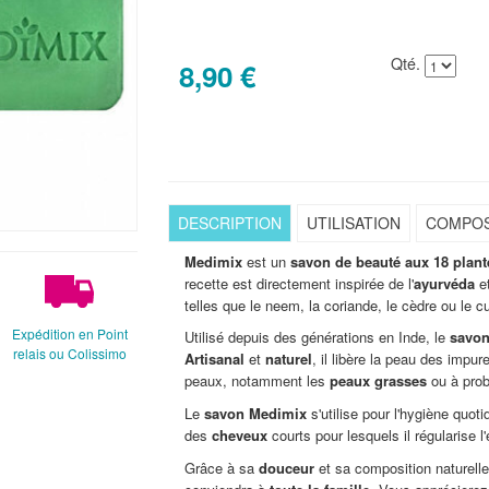
Qté.
8,90 €
DESCRIPTION
UTILISATION
COMPOS
Medimix
est un
savon de beauté aux 18 plant
recette est directement inspirée de l'
ayurvéda
et
telles que le neem, la coriande, le cèdre ou le c
Expédition en Point
Utilisé depuis des générations en Inde, le
savo
relais ou Colissimo
Artisanal
et
naturel
, il libère la peau des impu
peaux, notamment les
peaux grasses
ou à pro
Le
savon Medimix
s'utilise pour l'hygiène quot
des
cheveux
courts pour lesquels il régularise 
Grâce à sa
douceur
et sa composition naturell