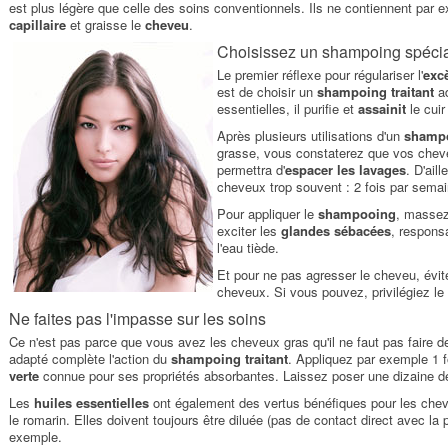
est plus légère que celle des soins conventionnels. Ils ne contiennent par e
capillaire
et graisse le
cheveu
.
Choisissez un shampoing spéci
Le premier réflexe pour régulariser l'
exc
est de choisir un
shampoing traitant
ad
essentielles, il purifie et
assainit
le cuir
Après plusieurs utilisations d'un
shampo
grasse, vous constaterez que vos cheve
permettra d'
espacer les lavages
. D'ail
cheveux trop souvent : 2 fois par sem
Pour appliquer le
shampooing
, massez
exciter les
glandes sébacées
, respons
l'eau tiède.
Et pour ne pas agresser le cheveu, évit
cheveux. Si vous pouvez, privilégiez le
Ne faites pas l'impasse sur les soins
Ce n'est pas parce que vous avez les cheveux gras qu'il ne faut pas faire 
adapté complète l'action du
shampoing traitant
. Appliquez par exemple 1 
verte
connue pour ses propriétés absorbantes. Laissez poser une dizaine de 
Les
huiles essentielles
ont également des vertus bénéfiques pour les ch
le romarin. Elles doivent toujours être diluée (pas de contact direct avec la
exemple.