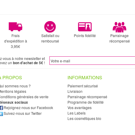
Frais
Satisfait ou
Points fidélité
Parrainage
d'expédition à
remboursé
récompensé
3,95€
ez-vous à notre newsletter et
evez un
bon d'achat de 5€
!
À PROPOS
INFORMATIONS
Qui sommes nous ?
Paiement sécurisé
entions légales
Livraison
onditions générales de vente
Parrainage récompensé
Réseaux sociaux
Programme de fidélité
Rejoignez-nous sur Facebook
Vos avantages
Les Labels
Suivez-nous sur Twitter
Les cosmétiques bio