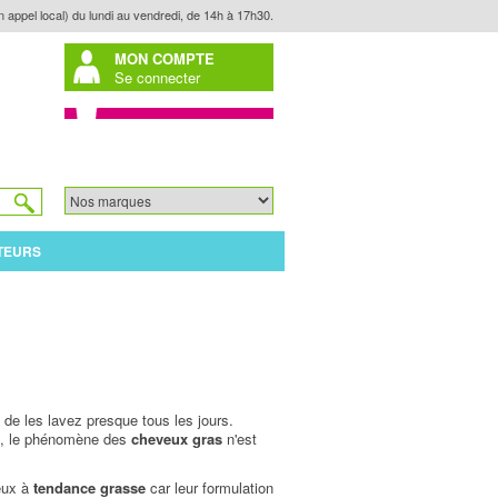
n appel local) du lundi au vendredi, de 14h à 17h30.
MON COMPTE
Se connecter
TEURS
de les lavez presque tous les jours.
ue, le phénomène des
cheveux gras
n'est
eux à
tendance grasse
car leur formulation