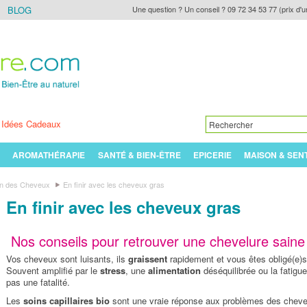
BLOG
Une question ? Un conseil ? 09 72 34 53 77 (prix d'u
Idées Cadeaux
AROMATHÉRAPIE
SANTÉ & BIEN-ÊTRE
EPICERIE
MAISON & SEN
in des Cheveux
En finir avec les cheveux gras
En finir avec les cheveux gras
Nos conseils pour retrouver une chevelure saine
Vos cheveux sont luisants, ils
graissent
rapidement et vous êtes obligé(e)s 
Souvent amplifié par le
stress
, une
alimentation
déséquilibrée ou la fatig
pas une fatalité.
Les
soins capillaires bio
sont une vraie réponse aux problèmes des chev