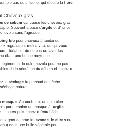
xemple pas de silicone, qui étouffe la
fibre
al Cheveux gras
ès de sébum
qui cause les cheveux gras
apté. Souvent à base d'
argile
et d'huiles
 chevelu sans l'agresser.
ing bio
pour cheveux à tendance
ux regraissent moins vite, ce qui vous
leurs, l'idéal est de ne pas se laver les
aine étant une bonne moyenne.
 légèrement le cuir chevelu pour ne pas
ables de la sécrétion du sébum et rincez à
ez le
séchage
trop chaud au sèche
 séchage naturel.
de
masque
. Au contraire, un soin bien
fois par semaine un masque à l'
argile
minutes puis rincez à l'eau tiède.
eveux gras comme la
lavande
, le
citron
ou
 peau) dans une huile végétale par