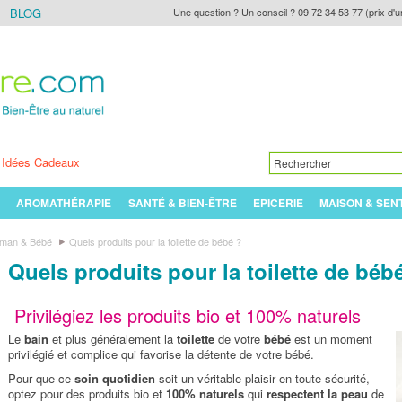
BLOG
Une question ? Un conseil ? 09 72 34 53 77 (prix d'u
Idées Cadeaux
AROMATHÉRAPIE
SANTÉ & BIEN-ÊTRE
EPICERIE
MAISON & SEN
aman & Bébé
Quels produits pour la toilette de bébé ?
Quels produits pour la toilette de béb
Privilégiez les produits bio et 100% naturels
Le
bain
et plus généralement la
toilette
de votre
bébé
est un moment
privilégié et complice qui favorise la détente de votre bébé.
Pour que ce
soin quotidien
soit un véritable plaisir en toute sécurité,
optez pour des produits bio et
100% naturels
qui
respectent la peau
de