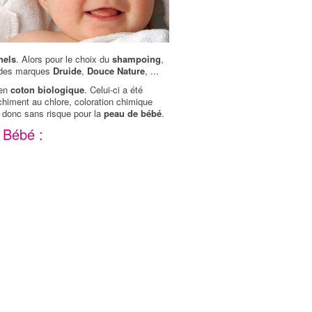
nels
. Alors pour le choix du
shampoing
,
o des marques
Druide
,
Douce Nature
, ...
 en
coton biologique
. Celui-ci a été
chiment au chlore, coloration chimique
t donc sans risque pour la
peau de bébé
.
e Bébé :