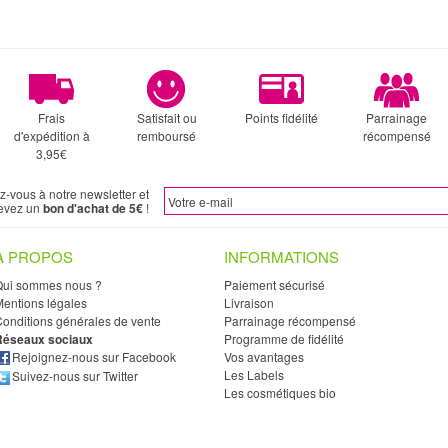
Frais
Satisfait ou
Points fidélité
Parrainage
d'expédition à
remboursé
récompensé
3,95€
ez-vous à notre newsletter et
evez un
bon d'achat de 5€
!
À PROPOS
INFORMATIONS
Qui sommes nous ?
Paiement sécurisé
entions légales
Livraison
onditions générales de vente
Parrainage récompensé
Réseaux sociaux
Programme de fidélité
Rejoignez-nous sur Facebook
Vos avantages
Les Labels
Suivez-nous sur Twitter
Les cosmétiques bio