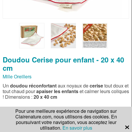
Doudou Cerise pour enfant - 20 x 40
cm
Mille Oreillers
Un
doudou réconfortant
aux noyaux de
cerise
tout doux et
tout chaud pour
apaiser
les enfants
et calmer leurs coliques
! Dimensions :
20 x 40 cm
Pour une meilleure expérience de navigation sur
En savoir plus
Clairenature.com, nous utilisons des cookies. En
poursuivant votre navigation, vous acceptez leur
utilisation.
En savoir plus
Gagnez
299 points
Note :
Lire les avis