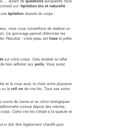
u ... autant de
questions
auxquelles nous
onseil sur l'
épilation bio et naturelle
.
r une
épilation
réussie du corps :
eux, nous vous conseillons de réaliser un
tion. Ce gommage permet d'éliminier les
iler. Résultat : votre peau est
lisse
et prête
te
sur votre corps. Cela rendrait en effet
e de bien adhérer aux
poils
. Vous aurez
te et là vous avez le choix entre plusieurs
e ou le
roll on
de cire bio. Tous ses soins
u sucre de canne et au citron biologiques
raditionnelle connue depuis des siècles,
corps. Cette cire bio s'étale à la spatule et
lui-ci doit être légèrement chauffé pour