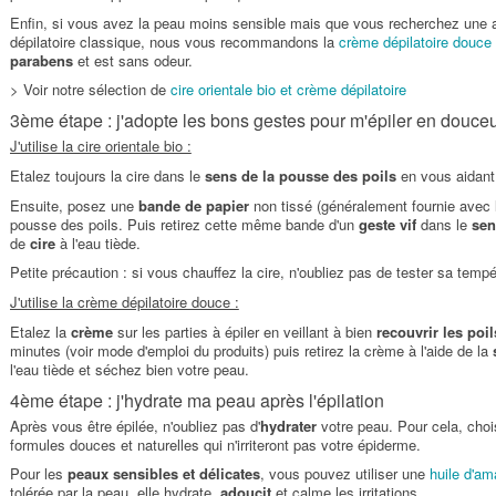
Enfin, si vous avez la peau moins sensible mais que vous recherchez une al
dépilatoire classique, nous vous recommandons la
crème dépilatoire douce 
parabens
et est sans odeur.
> Voir notre sélection de
cire orientale bio et crème dépilatoire
3ème étape : j'adopte les bons gestes pour m'épiler en douceu
J'utilise la cire orientale bio :
Etalez toujours la cire dans le
sens de la pousse des poils
en vous aidant
Ensuite, posez une
bande de papier
non tissé (généralement fournie avec la
pousse des poils. Puis retirez cette même bande d'un
geste vif
dans le
sen
de
cire
à l'eau tiède.
Petite précaution : si vous chauffez la cire, n'oubliez pas de tester sa tempér
J'utilise la crème dépilatoire douce :
Etalez la
crème
sur les parties à épiler en veillant à bien
recouvrir les poil
minutes (voir mode d'emploi du produits) puis retirez la crème à l'aide de la
l'eau tiède et séchez bien votre peau.
4ème étape : j'hydrate ma peau après l'épilation
Après vous être épilée, n'oubliez pas d'
hydrater
votre peau. Pour cela, cho
formules douces et naturelles qui n'irriteront pas votre épiderme.
Pour les
peaux sensibles et délicates
, vous pouvez utiliser une
huile d'a
tolérée par la peau, elle hydrate,
adoucit
et calme les irritations.