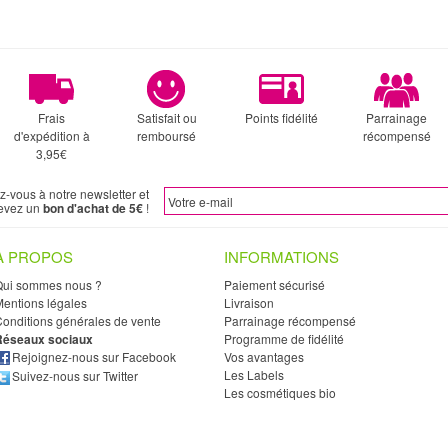
Frais
Satisfait ou
Points fidélité
Parrainage
d'expédition à
remboursé
récompensé
3,95€
ez-vous à notre newsletter et
evez un
bon d'achat de 5€
!
À PROPOS
INFORMATIONS
Qui sommes nous ?
Paiement sécurisé
entions légales
Livraison
onditions générales de vente
Parrainage récompensé
Réseaux sociaux
Programme de fidélité
Rejoignez-nous sur Facebook
Vos avantages
Les Labels
Suivez-nous sur Twitter
Les cosmétiques bio