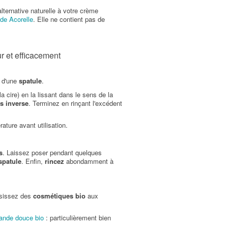
ternative naturelle à votre crème
de Acorelle
. Elle ne contient pas de
r et efficacement
 d'une
spatule
.
 cire) en la lissant dans le sens de la
s inverse
. Terminez en rinçant l'excédent
ature avant utilisation.
s
. Laissez poser pendant quelques
spatule
. Enfin,
rincez
abondamment à
isissez des
cosmétiques bio
aux
mande douce bio
: particulièrement bien