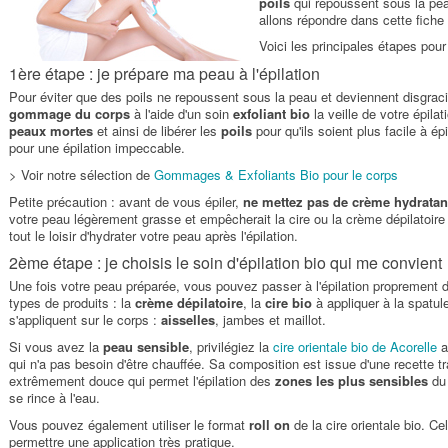
poils
qui repoussent sous la pea
allons répondre dans cette fiche c
Voici les principales étapes pou
1ère étape : je prépare ma peau à l'épilation
Pour éviter que des poils ne repoussent sous la peau et deviennent disgraci
gommage du corps
à l'aide d'un soin
exfoliant bio
la veille de votre épila
peaux mortes
et ainsi de libérer les
poils
pour qu'ils soient plus facile à ép
pour une épilation impeccable.
> Voir notre sélection de
Gommages & Exfoliants Bio pour le corps
Petite précaution : avant de vous épiler,
ne mettez pas de crème hydratan
votre peau légèrement grasse et empêcherait la cire ou la crème dépilatoir
tout le loisir d'hydrater votre peau après l'épilation.
2ème étape : je choisis le soin d'épilation bio qui me convient
Une fois votre peau préparée, vous pouvez passer à l'épilation proprement di
types de produits : la
crème dépilatoire
, la
cire bio
à appliquer à la spatul
s'appliquent sur le corps :
aisselles
, jambes et maillot.
Si vous avez la
peau sensible
, privilégiez la
cire orientale bio de Acorelle
a
qui n'a pas besoin d'être chauffée. Sa composition est issue d'une recette t
extrêmement douce qui permet l'épilation des
zones les plus sensibles
du 
se rince à l'eau.
Vous pouvez également utiliser le format
roll on
de la cire orientale bio. Ce
permettre une application très pratique.