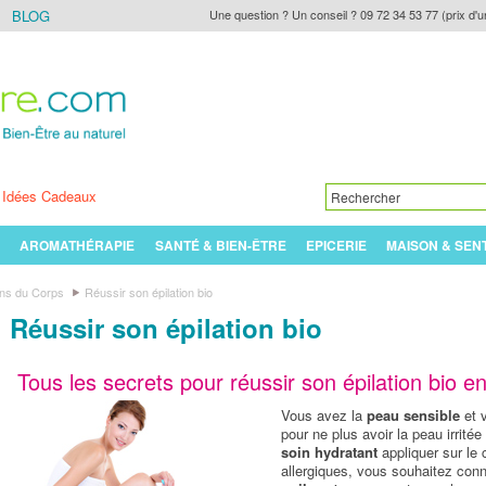
BLOG
Une question ? Un conseil ? 09 72 34 53 77 (prix d'u
Idées Cadeaux
AROMATHÉRAPIE
SANTÉ & BIEN-ÊTRE
EPICERIE
MAISON & SEN
ins du Corps
Réussir son épilation bio
Réussir son épilation bio
Tous les secrets pour réussir son épilation bio e
Vous avez la
peau sensible
et v
pour ne plus avoir la peau irritée
soin hydratant
appliquer sur le 
allergiques, vous souhaitez conna