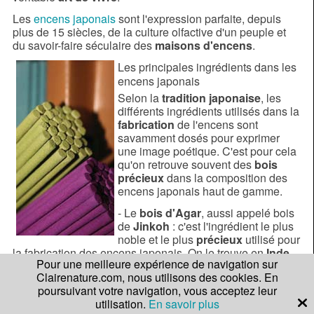
Les
encens japonais
sont l'expression parfaite, depuis
plus de 15 siècles, de la culture olfactive d'un peuple et
du savoir-faire séculaire des
maisons d'encens
.
Les principales ingrédients dans les
encens japonais
Selon la
tradition japonaise
, les
différents ingrédients utilisés dans la
fabrication
de l'encens sont
savamment dosés pour exprimer
une image poétique. C'est pour cela
qu'on retrouve souvent des
bois
précieux
dans la composition des
encens japonais haut de gamme.
- Le
bois d'Agar
, aussi appelé bois
de
Jinkoh
: c'est l'ingrédient le plus
noble et le plus
précieux
utilisé pour
la fabrication des encens japonais. On le trouve en
Inde
,
Pour une meilleure expérience de navigation sur
au Myanmar, au Laos, au
Bouthan
, en Malaisie, en
Clairenature.com, nous utilisons des cookies. En
Thaïlande et au Vietnam. On utilise sa partie la plus riche
poursuivant votre navigation, vous acceptez leur
en sève, soit tel quel en petis morceaux que l'on chauffe
utilisation.
En savoir plus
pour en exhaler le
parfum
, soit incorporé dans les