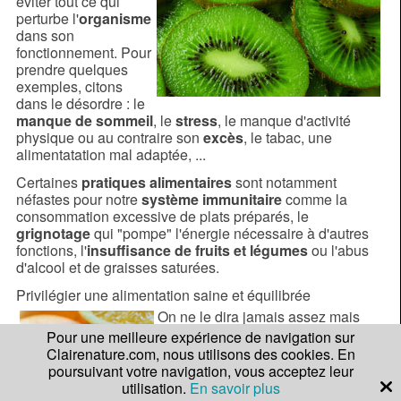
éviter tout ce qui
perturbe l'
organisme
dans son
fonctionnement. Pour
prendre quelques
exemples, citons
dans le désordre : le
manque de sommeil
, le
stress
, le manque d'activité
physique ou au contraire son
excès
, le tabac, une
alimentatation mal adaptée, ...
Certaines
pratiques alimentaires
sont notamment
néfastes pour notre
système immunitaire
comme la
consommation excessive de plats préparés, le
grignotage
qui "pompe" l'énergie nécessaire à d'autres
fonctions, l'
insuffisance de fruits et légumes
ou l'abus
d'alcool et de graisses saturées.
Privilégier une alimentation saine et équilibrée
On ne le dira jamais assez mais
une
alimentation équilibrée
au
Pour une meilleure expérience de navigation sur
quotidien est le meilleur moyen
Clairenature.com, nous utilisons des cookies. En
pour rester
en forme
toute l'année.
poursuivant votre navigation, vous acceptez leur
Certaines pratiques alimentaires
utilisation.
En savoir plus