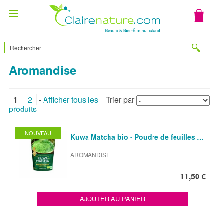
Aromandise
1
2
-
Afficher tous les
Trier par
produits
NOUVEAU
Kuwa Matcha bio - Poudre de feuilles …
AROMANDISE
11,50 €
AJOUTER AU PANIER