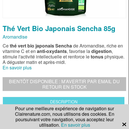
Thé Vert Bio Japonais Sencha 85g
Aromandise
Ce
thé vert bio japonais Sencha
de Aromandise, riche en
vitamine C et en
anti-oxydants
, favorise la
digestion
,
stimule l'activité intellectuelle et renforce le
tonus
physique.
A déguster matin et après-midi.
En savoir plus
BIENTÔT DISPONIBLE : M’AVERTIR PAR EMAIL DU
RETOUR EN STOCK
DESCRIPTION
Pour une meilleure expérience de navigation sur
PROPRIÉTÉS
Clairenature.com, nous utilisons des cookies. En
poursuivant votre navigation, vous acceptez leur
utilisation.
En savoir plus
CONSEILS DE PRÉPARATION