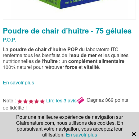
Poudre de chair d'huître - 75 gélules
P.O.P.
La
poudre de chair d'huitre POP
du laboratoire ITC
renferme tous les bienfaits de l'
eau de mer
et les qualités
nutritionnelles de l'
huître
: un
complément alimentaire
100% naturel pour retrouver
force
et
vitalité
.
En savoir plus
Gagnez
369 points
Note :
Lire les 3 avis
de fidélité !
Pour une meilleure expérience de navigation sur
Qté.
36,90 €
Clairenature.com, nous utilisons des cookies. En
poursuivant votre navigation, vous acceptez leur
AJOUTER AU PANIER
utilisation.
En savoir plus