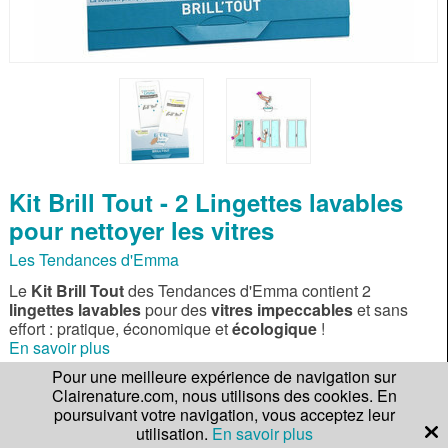
Kit Brill Tout - 2 Lingettes lavables
pour nettoyer les vitres
Les Tendances d'Emma
Le
Kit Brill Tout
des Tendances d'Emma contient 2
lingettes lavables
pour des
vitres impeccables
et sans
effort : pratique, économique et
écologique
!
En savoir plus
Pour une meilleure expérience de navigation sur
Clairenature.com, nous utilisons des cookies. En
Gagnez
139 points
Note :
Lire les 2 avis
poursuivant votre navigation, vous acceptez leur
de fidélité !
utilisation.
En savoir plus