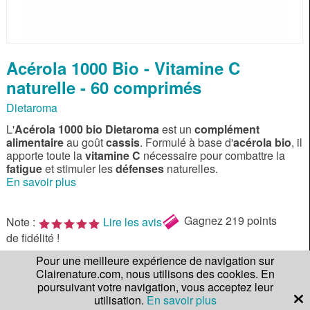
Acérola 1000 Bio - Vitamine C
naturelle - 60 comprimés
Dietaroma
L'
Acérola 1000 bio Dietaroma
est un
complément
alimentaire
au goût
cassis
. Formulé à base d'
acérola bio
, il
apporte toute la
vitamine C
nécessaire pour combattre la
fatigue
et stimuler les
défenses
naturelles.
En savoir plus
Gagnez
219 points
Note :
Lire les avis
de fidélité !
Pour une meilleure expérience de navigation sur
Qté.
21,90 €
Clairenature.com, nous utilisons des cookies. En
poursuivant votre navigation, vous acceptez leur
AJOUTER AU PANIER
utilisation.
En savoir plus