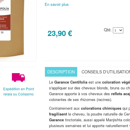
En savoir plus
Qté.
23,90 €
DESCRIPTION
CONSEILS D'UTILISATIO
Le
Garance Centifolia
est une
coloration végé
s'appliquer sur des cheveux blonds, bruns ou c
Expédition en Point
Garance apporte à vos cheveux des
reflets ac
relais ou Colissimo
colorantes de ses rhizomes (racines).
Contrairement aux
colorations chimiques
qui 
fragilisent
le cheveu, la poudre naturelle de Cen
Garance
tinctoriale, aussi appelé Manjishta co
plusieurs semaines et lui apporte naturellemen