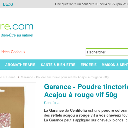
BLOG
Une question ? Un conseil ? 09 72 34 53 77 (prix d'u
Idées Cadeaux
AROMATHÉRAPIE
SANTÉ & BIEN-ÊTRE
EPICERIE
MAISON & SEN
le et Henné
Garance - Poudre tinctoriale pour reflets Acajou à rouge vif 50g
Garance - Poudre tinctoria
Acajou à rouge vif 50g
Centifolia
La
Garance
de
Centifolia
est une
poudre coloran
des
reflets acajou à rouge vif à vos cheveux
tou
La Garance peut s'appliquer sur cheveux blonds, c