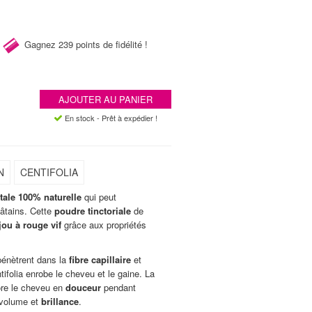
Gagnez
239 points de fidélité !
AJOUTER AU PANIER
En stock - Prêt à expédier !
N
CENTIFOLIA
tale 100% naturelle
qui peut
hâtains. Cette
poudre tinctoriale
de
ajou à rouge vif
grâce aux propriétés
pénètrent dans la
fibre capillaire
et
tifolia enrobe le cheveu et le gaine. La
lore le cheveu en
douceur
pendant
t volume et
brillance
.