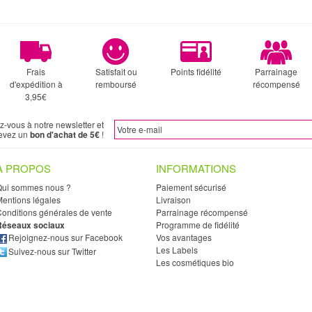
Frais
Satisfait ou
Points fidélité
Parrainage
d'expédition à
remboursé
récompensé
3,95€
ez-vous à notre newsletter et
evez un
bon d'achat de 5€
!
À PROPOS
INFORMATIONS
Qui sommes nous ?
Paiement sécurisé
entions légales
Livraison
onditions générales de vente
Parrainage récompensé
Réseaux sociaux
Programme de fidélité
Rejoignez-nous sur Facebook
Vos avantages
Les Labels
Suivez-nous sur Twitter
Les cosmétiques bio