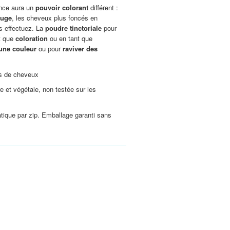
ance aura un
pouvoir colorant
différent :
ouge
, les cheveux plus foncés en
s effectuez. La
poudre tinctoriale
pour
nt que
coloration
ou en tant que
'une couleur
ou pour
raviver des
es de cheveux
 et végétale, non testée sur les
tique par zip. Emballage garanti sans