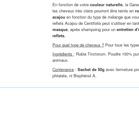
En fonction de votre
couleur naturelle
, la Gar
les cheveux très clairs pourront être teints en
r
acajou
en fonction du type de mélange que vou
reflets Acajou de Centifolia peut s'utiliser en ta
masque
, après shampoing pour un
entretien d
reflets.
Pour quel type de cheveux ?
Pour tous les typ
Ingrédients
:
Rubia Tinctorum
. Poudre 100% pure
animaux.
Contenance
:
Sachet de 50g
avec fermeture pra
phtalate, ni Bisphénol A.