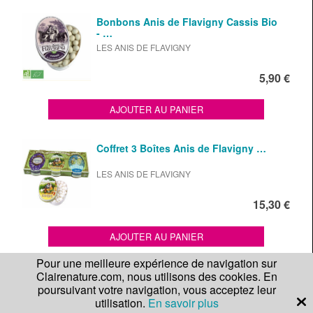
Bonbons Anis de Flavigny Cassis Bio
- …
LES ANIS DE FLAVIGNY
5,90 €
AJOUTER AU PANIER
Coffret 3 Boîtes Anis de Flavigny …
LES ANIS DE FLAVIGNY
15,30 €
AJOUTER AU PANIER
Pour une meilleure expérience de navigation sur
Clairenature.com, nous utilisons des cookies. En
Bonbons Anis de Flavigny Rose -
Boîte …
poursuivant votre navigation, vous acceptez leur
utilisation.
En savoir plus
LES ANIS DE FLAVIGNY