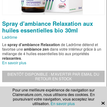
Spray d'ambiance Relaxation aux
huiles essentielles bio 30ml
Ladrôme
Le
spray d'ambiance Relaxation
de Ladrôme détend et
favorise une
ambiance zen
dans votre intérieur grâce à un
mélange de 4 huiles essentielles bio aux propriétés
relaxantes
.
En savoir plus
BIENTÔT DISPONIBLE : M’AVERTIR PAR EMAIL DU
RETOUR EN STOCK
Pour une meilleure expérience de navigation sur
DESCRIPTION
Clairenature.com, nous utilisons des cookies. En
poursuivant votre navigation, vous acceptez leur
CONSEILS D'UTILISATION
utilisation.
En savoir plus