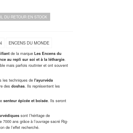
AIL DU RETOUR EN STOCK
N
ENCENS DU MONDE
fiant
de la marque
Les Encens du
ce au repli sur soi et à la léthargie
.
able mais parfois routinier et ont souvent
s les techniques de
l'ayurvéda
ibre des
doshas
. Ils représentent les
ne
senteur épicée et boisée
. Ils seront
urvédiques
sont l’héritage de
de 7000 ans grâce à l’ouvrage sacré Rig-
ion de l’effet recherché.