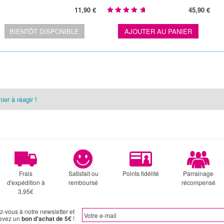
11,90 €
45,90 €
BIENTÔT DISPONIBLE
AJOUTER AU PANIER
ier à réagir !
Frais
Satisfait ou
Points fidélité
Parrainage
d'expédition à
remboursé
récompensé
3,95€
ez-vous à notre newsletter et
evez un
bon d'achat de 5€
!