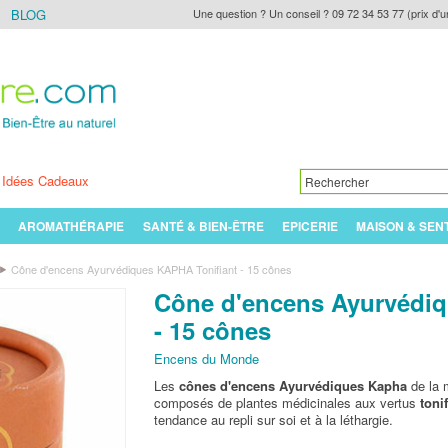
BLOG
Une question ? Un conseil ? 09 72 34 53 77 (prix d'u
Idées Cadeaux
AROMATHÉRAPIE
SANTÉ & BIEN-ÊTRE
EPICERIE
MAISON & SEN
Cône d'encens Ayurvédiques KAPHA Tonifiant - 15 cônes
Cône d'encens Ayurvédiq
- 15 cônes
Encens du Monde
Les
cônes d'encens Ayurvédiques Kapha
de la
composés de plantes médicinales aux vertus
toni
tendance au repli sur soi et à la léthargie.