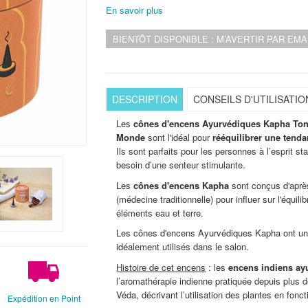
En savoir plus
BIENTÔT DISPONIBLE : M’AVERTIR PAR EM
DESCRIPTION
CONSEILS D'UTILISATIO
Les
cônes d'encens Ayurvédiques Kapha Toni
Monde
sont l'idéal pour
rééquilibrer une tendan
Ils sont parfaits pour les personnes à l’esprit st
besoin d’une senteur stimulante.
Les
cônes d'encens Kapha
sont conçus d'aprè
(médecine traditionnelle) pour influer sur l'équil
éléments eau et terre.
Les cônes d'encens Ayurvédiques Kapha ont u
idéalement utilisés dans le salon.
Histoire de cet encens
: les
encens indiens ay
l’aromathérapie indienne pratiquée depuis plus 
Véda, décrivant l’utilisation des plantes en fonct
Expédition en Point