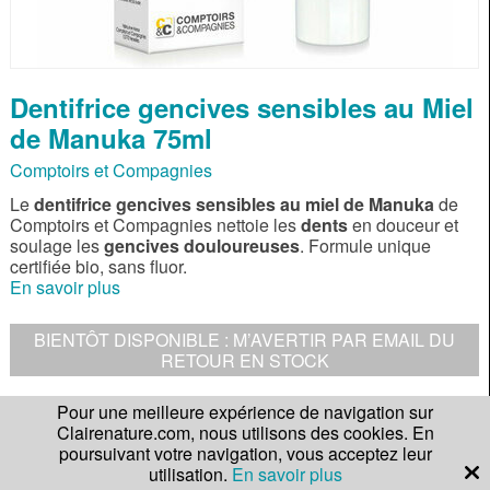
Dentifrice gencives sensibles au Miel
de Manuka 75ml
Comptoirs et Compagnies
Le
dentifrice gencives sensibles au miel de Manuka
de
Comptoirs et Compagnies nettoie les
dents
en douceur et
soulage les
gencives douloureuses
. Formule unique
certifiée bio, sans fluor.
En savoir plus
BIENTÔT DISPONIBLE : M’AVERTIR PAR EMAIL DU
RETOUR EN STOCK
Pour une meilleure expérience de navigation sur
DESCRIPTION
Clairenature.com, nous utilisons des cookies. En
poursuivant votre navigation, vous acceptez leur
COMPOSITION
utilisation.
En savoir plus