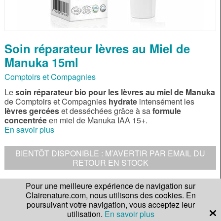
Soin réparateur lèvres au Miel de
Manuka 15ml
Comptoirs et Compagnies
Le
soin réparateur bio pour les lèvres au miel de Manuka
de Comptoirs et Compagnies
hydrate
intensément les
lèvres gercées
et desséchées grâce à sa
formule
concentrée
en miel de Manuka IAA 15+.
En savoir plus
BIENTÔT DISPONIBLE : M’AVERTIR PAR EMAIL DU
RETOUR EN STOCK
Pour une meilleure expérience de navigation sur
DESCRIPTION
Clairenature.com, nous utilisons des cookies. En
poursuivant votre navigation, vous acceptez leur
COMPOSITION
utilisation.
En savoir plus