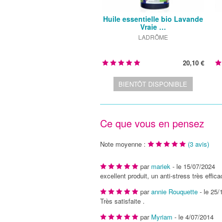
Huile essentielle bio Lavande
Vraie …
LADRÔME
20,10 €
BIENTÔT DISPONIBLE
Ce que vous en pensez
Note moyenne :
(
3
avis)
par
mariek
- le
15/07/2024
excellent produit, un anti-stress très effic
par
annie Rouquette
- le
25/
Très satisfaite .
par
Myriam
- le
4/07/2014