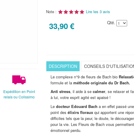
Note :
Lire les 3 avis
Qté.
33,90 €
DESCRIPTION
CONSEILS D'UTILISATIO
Le complexe n°9 de fleurs de Bach bio
Relaxat
formule et la
méthode originale du
Dr Bach
.
Anti stress
, il aide à se
calmer
, se relaxer et 
Expédition en Point
relais ou Colissimo
à lui, votre esprit agité est apaisé !
Le
docteur Edouard Bach
a en effet passé une 
point des
élixirs floraux
qui apportent une répo
difficiles tels que la peur, le doute, le décourage
pour la vie. Les Fleurs de Bach vous permettent a
émotionnel perdu.