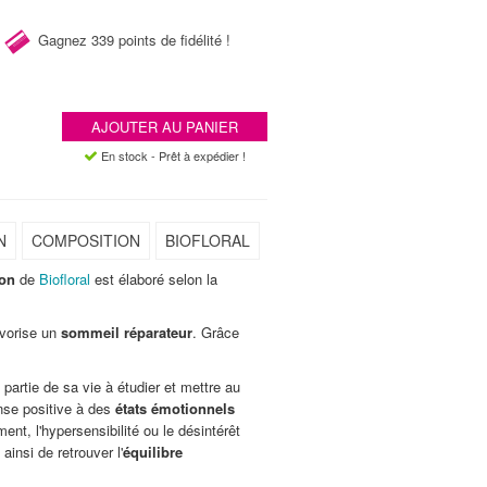
Gagnez
339 points de fidélité !
AJOUTER AU PANIER
En stock - Prêt à expédier !
N
COMPOSITION
BIOFLORAL
ion
de
Biofloral
est élaboré selon la
favorise un
sommeil réparateur
. Grâce
partie de sa vie à étudier et mettre au
nse positive à des
états émotionnels
ment, l'hypersensibilité ou le désintérêt
insi de retrouver l'
équilibre