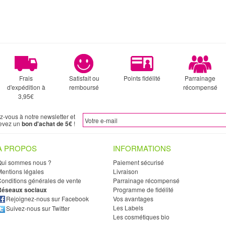
Frais
Satisfait ou
Points fidélité
Parrainage
d'expédition à
remboursé
récompensé
3,95€
ez-vous à notre newsletter et
evez un
bon d'achat de 5€
!
À PROPOS
INFORMATIONS
Qui sommes nous ?
Paiement sécurisé
entions légales
Livraison
onditions générales de vente
Parrainage récompensé
Réseaux sociaux
Programme de fidélité
Rejoignez-nous sur Facebook
Vos avantages
Les Labels
Suivez-nous sur Twitter
Les cosmétiques bio