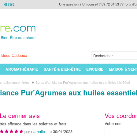
BLOG
Une question ? Un conseil ? 09 72 34 53 77 (prix d'u
Idées Cadeaux
AROMATHÉRAPIE
SANTÉ & BIEN-ÊTRE
EPICERIE
MAISON & SEN
 huiles essentielles
Spray d'ambiance Pur'Agrumes aux huiles essentielles bio 30ml
iance Pur'Agrumes aux huiles essentiel
Le dernier avis
Vos coordo
Votre nom
très efficace dans les toilettes et frais
par
nathalie
- le 30/01/2023