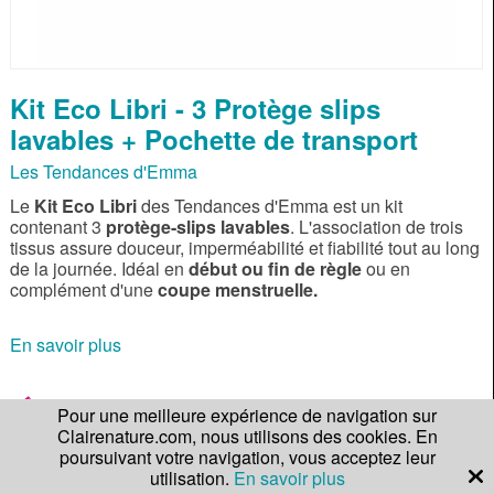
Kit Eco Libri - 3 Protège slips
lavables + Pochette de transport
Les Tendances d'Emma
Le
Kit Eco Libri
des Tendances d'Emma est un kit
contenant 3
protège-slips lavables
. L'association de trois
tissus assure douceur, imperméabilité et fiabilité tout au long
de la journée. Idéal en
début ou fin de règle
ou en
complément d'une
coupe menstruelle.
En savoir plus
Gagnez
349 points de fidélité !
Pour une meilleure expérience de navigation sur
Clairenature.com, nous utilisons des cookies. En
Qté.
poursuivant votre navigation, vous acceptez leur
34,90 €
utilisation.
En savoir plus