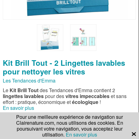
Kit Brill Tout - 2 Lingettes lavables
pour nettoyer les vitres
Les Tendances d'Emma
Le
Kit Brill Tout
des Tendances d'Emma contient 2
lingettes lavables
pour des
vitres impeccables
et sans
effort : pratique, économique et
écologique
!
En savoir plus
Pour une meilleure expérience de navigation sur
Clairenature.com, nous utilisons des cookies. En
Gagnez
139 points
Note :
Lire les 2 avis
poursuivant votre navigation, vous acceptez leur
de fidélité !
utilisation.
En savoir plus