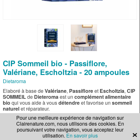
CIP Sommeil bio - Passiflore,
Valériane, Escholtzia - 20 ampoules
Dietaroma
Elaboré à base de
Valériane
,
Passiflore
et
Escholtzia
,
CIP
SOMMEIL
de
Dieteroma
est un
complément alimentaire
bio
qui vous aide à vous
détendre
et favorise un
sommeil
naturel
et réparateur.
Pour une meilleure expérience de navigation sur
Clairenature.com, nous utilisons des cookies. En
En savoir plus
poursuivant votre navigation, vous acceptez leur
utilisation.
En savoir plus