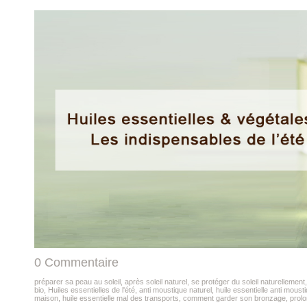
0 Commentaire
préparer sa peau au soleil
,
après soleil naturel
,
se protéger du soleil naturellement
bio
,
Huiles essentielles de l'été
,
anti moustique naturel
,
huile essentielle anti moust
maison
,
huile essentielle mal des transports
,
comment garder son bronzage
,
prol