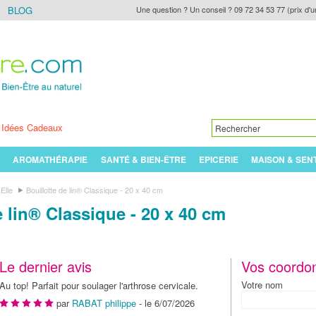
BLOG
Une question ? Un conseil ? 09 72 34 53 77 (prix d'u
Idées Cadeaux
AROMATHÉRAPIE
SANTÉ & BIEN-ÊTRE
EPICERIE
MAISON & SEN
Elle
Bouillotte de lin® Classique - 20 x 40 cm
e lin® Classique - 20 x 40 cm
Le dernier avis
Vos coordo
Votre nom
Au top! Parfait pour soulager l'arthrose cervicale.
par
RABAT philippe
- le 6/07/2026