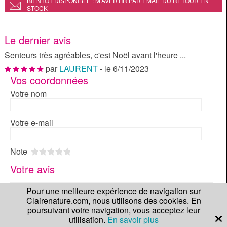
BIENTÔT DISPONIBLE : M’AVERTIR PAR EMAIL DU RETOUR EN
STOCK
Le dernier avis
Senteurs très agréables, c'est Noël avant l'heure ...
par
LAURENT
- le 6/11/2023
Vos coordonnées
Votre nom
Votre e-mail
Note
1
2
3
4
5
Votre avis
Pour une meilleure expérience de navigation sur
Clairenature.com, nous utilisons des cookies. En
poursuivant votre navigation, vous acceptez leur
utilisation.
En savoir plus